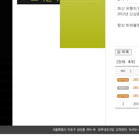
최신 유행의 
2012년 신
항상 트래블
[전체 :
4
개]
NO
20
20
20
1
20