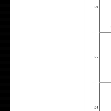
126
125
124