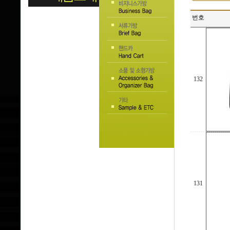
번호
132
131